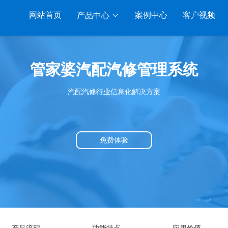
网站首页
案例中心
客户视频
产品中心
系列
服装系列
行业系列
电子商务
管家婆汽配汽修管理系统
RP A8
管家婆服装DRP
千方百剂医药药械
管家婆全渠道
汽配汽修行业信息化解决方案
RP S3
管家婆服装net
管家婆汽配汽修
SAAS
管家婆云ERP
RP V3
管家婆服装SII
管家婆母婴用品
SAAS
管家婆订货易
RP V1
管家婆服装普及版
管家婆皮革布匹
管家婆易会员
免费体验
SAAS
管家婆ishop SAAS
管家婆五金建材
有赞商城O2O
SAAS
物联通客户通