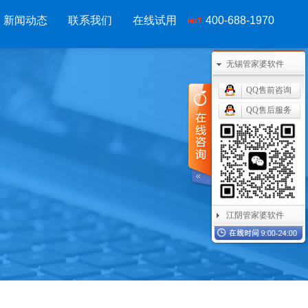
新闻动态
联系我们
在线试用
400-688-1970
无锡管家婆软件
移动应用
CRM OA
其他产品
QQ售前咨询
管家婆物联通手机
管家婆协同CRM
管家婆开票通
QQ售后服务
物联通WMS
腾讯企业微信
管家婆服务通
手持开单PDA
阿里钉钉
管家婆二次开发
物联通果易
管家婆天通眼
管家婆支付通
美迪数据通
任我行指掌天下
管家婆云平台
江阴管家婆软件
管家婆掌上工厂
美迪MES系统