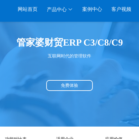
网站首页
案例中心
客户视频
产品中心
系列
服装系列
行业系列
电子商务
管家婆财贸ERP C3/C8/C9
RP A8
管家婆服装DRP
千方百剂医药药械
管家婆全渠道
互联网时代的管理软件
RP S3
管家婆服装net
管家婆汽配汽修
SAAS
管家婆云ERP
RP V3
管家婆服装SII
管家婆母婴用品
SAAS
管家婆订货易
RP V1
管家婆服装普及版
管家婆皮革布匹
管家婆易会员
免费体验
SAAS
管家婆ishop SAAS
管家婆五金建材
有赞商城O2O
SAAS
物联通客户通