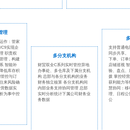
管理
运作：管家
8/C9实现企
支持普通电
理 职责权
同步共享。
多分支机构
管理，构建
下单、订单
系 智能补
财贸双全C系列实时管控异地
店铺巡视 
降低库存积
办事处、多仓库及下属分支机
验、盘点、
期管控与订
构 总部与各分支机构的业务
拨 掌控经
往来风险确
财务独立核算 各分支机构间
获利能力等
经营数据实
内部业务支持协同管理 总部
慧协同：移
析为事中控
实时分析统计下属公司财务业
理、日程公
务数据
公