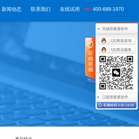
新闻动态
联系我们
在线试用
400-688-1970
无锡管家婆软件
移动应用
CRM OA
其他产品
QQ售前咨询
管家婆物联通手机
管家婆协同CRM
管家婆开票通
QQ售后服务
物联通WMS
腾讯企业微信
管家婆服务通
手持开单PDA
阿里钉钉
管家婆二次开发
物联通果易
管家婆天通眼
管家婆支付通
美迪数据通
任我行指掌天下
管家婆云平台
江阴管家婆软件
管家婆掌上工厂
美迪MES系统