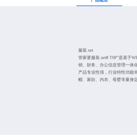
产品概述
服装.net
管家婆服装.netⅡ T0P”是基
销、財务、办公信息管理一体
产品专业性强，行业特性功能
帽、家紡、内衣、母婴等量身