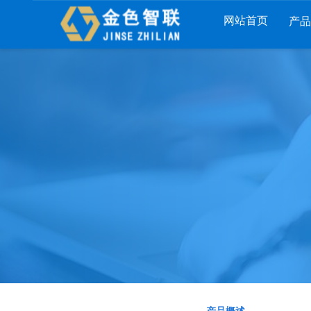
网站首页
产
列
财工贸系列
分销系列
服装系列
RP
管家婆工贸PRO
管家婆分销ERP A8
管家婆服装DRP
I
管家婆工贸M系列
管家婆分销ERP S3
管家婆服装net
煌
管家婆工贸ERP
管家婆分销ERP V3
管家婆服装SII
版
管家婆财贸C系列
管家婆分销ERP V1
管家婆服装普及
版
管家婆财贸双全
管家婆D9 SAAS
管家婆ishop SAA
柜
管家婆财务版