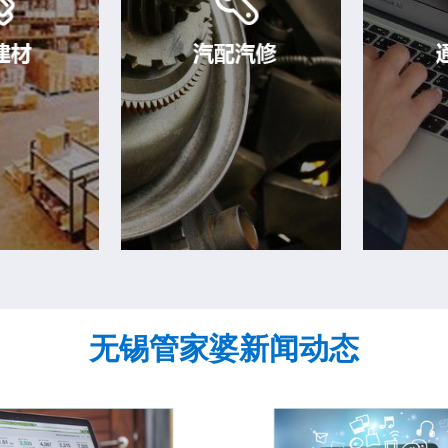
无锡管家婆新闻动态
建材
汽配汽修
零部件商品管
汽配维修、送修、上门维
序列号是
客户分布广泛
修、整机更换。从维修接
管理的内
控、操作简
件、到维修业务处理、维修
管理，保
易上手。
费用核算、维修取件及服务
分重要。