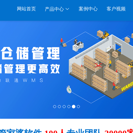
网站首页
案例中心
客户视频
产品中心
系列
服装系列
行业系列
电子商务
RP A8
管家婆服装DRP
千方百剂医药药械
管家婆全渠道
RP S3
管家婆服装net
管家婆汽配汽修
SAAS
管家婆云ERP
RP V3
管家婆服装SII
管家婆母婴用品
SAAS
管家婆订货易
RP V1
管家婆服装普及版
管家婆皮革布匹
管家婆易会员
SAAS
管家婆ishop SAAS
管家婆五金建材
有赞商城O2O
SAAS
物联通客户通
管家婆软件
100人
专业团队
30000