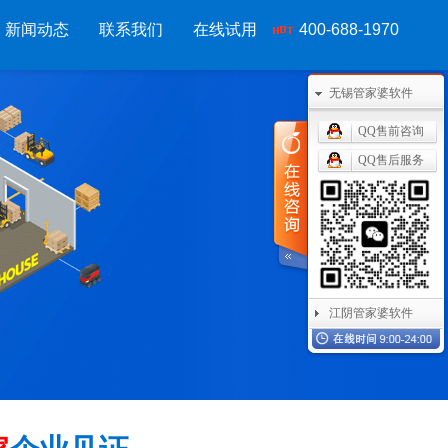
新闻动态
联系我们
在线试用
400-688-1970
无锡管家婆软件
移动应用
CRM OA
其他产品
QQ售前咨询
QQ售后服务
管家婆物联通手机
管家婆协同CRM
管家婆开票通
物联通WMS
腾讯企业微信
管家婆服务通
手持开单PDA
阿里钉钉
管家婆二次开发
物联通果易
管家婆天通眼
管家婆支付通
江阴管家婆软件
美迪数据通
任我行指掌天下
管家婆云平台
管家婆掌上工厂
美迪MES系统
家
企业见证