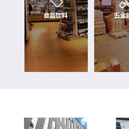
食品饮料
五金
实现商品保质期、近效期、
实现上万种类
批次等方面管理，更有仓库
理，以及往来
物流运输、库龄分析、智能
的信用额度管
补货等深度行业应用。
单、应用