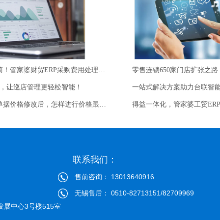
回访等环节进行严格把关。
控商品的
性实现
详情
询。通过
查看详情
实现防
化繁为简！管家婆财贸ERP采购费用处理方式！
零售连锁650家门店扩张之路
招，让巡店管理更轻松智能！
一站式解决方案助力台联智
收藏！单据价格修改后，怎样进行价格跟踪？
联系我们：
售前咨询： 13013640916
无锡售后： 0510-82713151/82709969
展中心3号楼515室