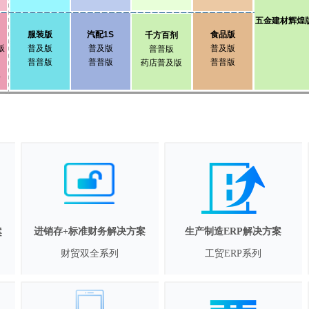
五金建材辉煌
服装版
汽配1S
食品版
千方百剂
版
普及版
普及版
普及版
普普版
普普版
普普版
普普版
药店普及版
3
进销存+标准财务解决方案
生产制造ERP解决方案
案
财贸双全系列
工贸ERP系列