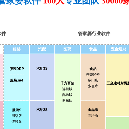
软件
管家婆行业软件
汽配
医药
食品
五金建材
服装
汽配3S
服装DRP
食品
----------
连锁经营
9
服装.net
多门店
千方百剂
五金建材财贸
多仓库
连锁版
配送版
器械版
汽配2S
食品版
服装S
网络版
网络版
连锁版
8