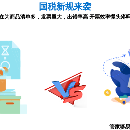
国税新规来袭
在为商品清单多，发票量大，出错率高 开票效率慢头疼
管家婆