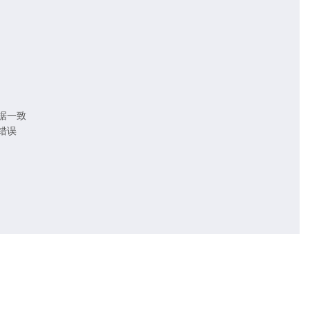
据一致
错误