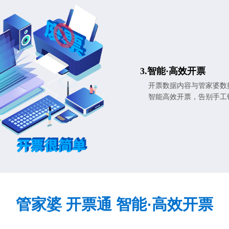
3.智能·高效开票
开票数据内容与管家婆数
智能高效开票，告别手工
管家婆 开票通 智能·高效开票