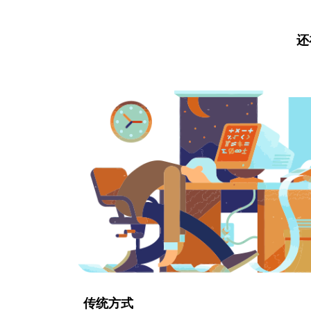
还
传统方式