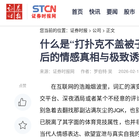
首页
快讯
要闻
股市
您当前的位置：
证券时报
>
公司
>
正文
什么是“打扑克不盖被
后的情感真相与极致诱
来源：证券时报网
作者：罗伯特·吴
2026-02-1
在互联网的浩瀚烟波里，词汇的演
点赞
交平台、深夜酒局或者某个不经意的评论
别急着去翻找那副沾满灰尘的JQK，也
已脱离了其字面的体育竞技属性，也并
当代人情感表达、欲望宣泄与真实自我