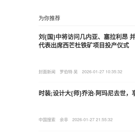
为你推荐
刘{国}中将访问几内亚、塞拉利昂 
代表出席西芒杜铁矿项目投产仪式
封面新闻
罗伯特·吴
2026-01-27 10:35:32
时装;设计大{师}乔治·阿玛尼去世，
中国搜索
余非
2026-01-27 21:55:32