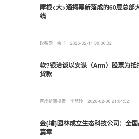
摩根<大>通揭幕新落成的60层总部
线
砍柴网
余非
2026-02-11 08:30:32
软?银洽谈以安谋（Arm）股票为抵
贷款
百度新闻搜索
李慧玲
2026-02-08 21:04:32
金{埔}园林成立生态科技公司：全
篇章