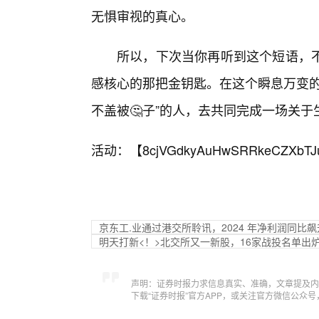
无惧审视的真心。
所以，下次当你再听到这个短语，
感核心的那把金钥匙。在这个瞬息万变的
不盖被🤔子”的人，去共同完成一场关
活动：【
8cjVGdkyAuHwSRRkeCZXbTJ
京东工.业通过港交所聆讯，2024 年净利润同比飙升
明天打新<！>北交所又一新股，16家战投名单出
声明：证券时报力求信息真实、准确，文章提及内
下载“证券时报”官方APP，或关注官方微信公众