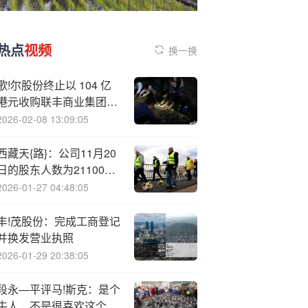
热点
视频
换一换
歌!尔股份终止以 104 亿
港元收购联丰商业集团旗
下两公司股权事项
2026-02-08 13:09:05
西藏天{路}：公司11月20
日的股东人数为211000
多户
2026-01-27 04:48:05
丰!茂股份：完成工商登记
并换发营业执照
2026-01-29 20:38:05
段永—平评马!斯克：是个
牛人，不是很喜欢这个人