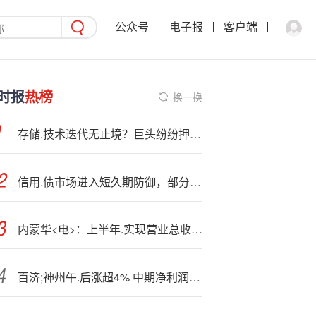
公众号
电子报
客户端
时报
热榜
换一换
存储.技术迭代无止境？巨头纷纷押注HBF “HBM之父”也看好
信用.债市场进入短久期防御，部分二永债收益上行超10bp，“利率放大器”属性再现
内蒙华<电>：上半年.实现营业总收入98.27亿元
百济;神州午.后涨超4% 中期净利润9559万美元