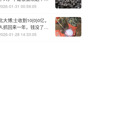
的品行，不想跟他做朋
2026-01-31 00:59:05
友，但确实厉害
北大博;士收割10{0}0亿，
人抓回来一年，钱没了…
|| 关注
2026-01-28 14:33:05