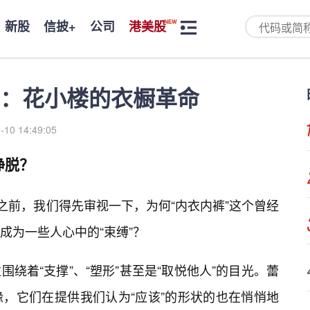
新股
信披+
公司
港美股
：花小楼的衣橱革命
-10 14:49:05
挣脱？
之前，我们得先审视一下，为何“内衣内裤”这个曾经
成为一些人心中的“束缚”？
绕着“支撑”、“塑形”甚至是“取悦他人”的目光。蕾
，它们在提供我们认为“应该”的形状的也在悄悄地