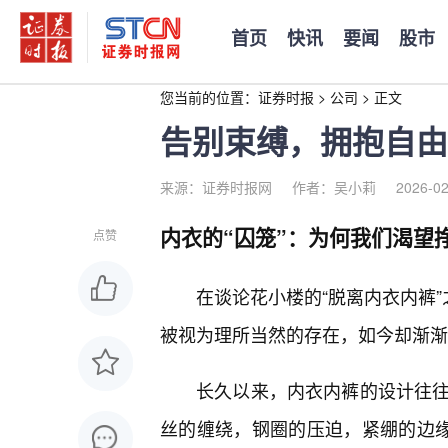
首页
快讯
要闻
股市
您当前的位置：
证券时报
>
公司
>
正文
告别束缚，拥抱自由
来源：证券时报网
作者：吴小莉
2026-02
内衣的“囚笼”：为何我们渴望
点赞
在谈论花小楼的“脱离内衣内裤”
被视为理所当然的存在，如今却渐渐
长久以来，内衣内裤的设计往往围
丝的缠绕，钢圈的压迫，紧绷的边缘