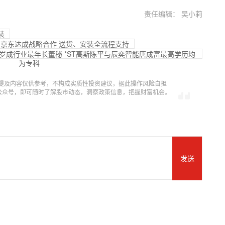
责任编辑： 吴小莉
装
布：京东达成战略合作 送货、安装全流程支持
岁成行业最年长董秘 *ST高斯陈平与辰奕智能唐成富最高学历均
为专科
提及内容仅供参考，不构成实质性投资建议，据此操作风险自担
信公众号，即可随时了解股市动态，洞察政策信息，把握财富机会。
发送