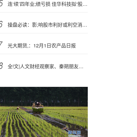
连‘续’四年业;绩亏损 佳华科技拟“股份+现金”收购数盾科技
操盘必读：影;响股市利好或利空消息_2025年9月8日_财经新闻
光大期货,：12月1日农产品日报
全!文|人文财经观察家、秦朔朋友圈发起人秦朔论女性领导力：从商业韧性到AI时代的人文引领