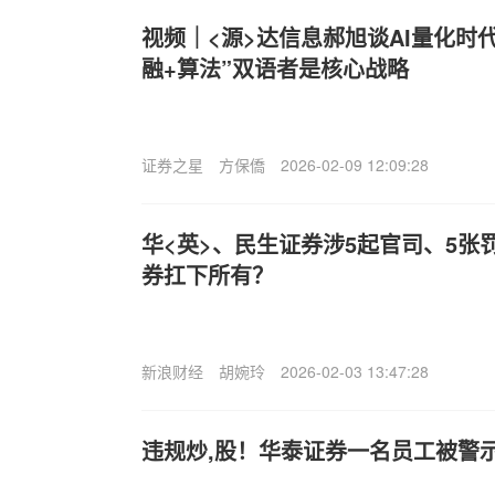
视频｜<源>达信息郝旭谈AI量化时
融+算法”双语者是核心战略
证券之星
方保僑
2026-02-09 12:09:28
华<英>、民生证券涉5起官司、5张
券扛下所有？
新浪财经
胡婉玲
2026-02-03 13:47:28
违规炒,股！华泰证券一名员工被警