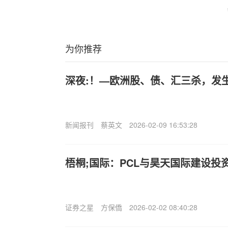
为你推荐
深夜:！—欧洲股、债、汇三杀，发
新闻报刊
蔡英文
2026-02-09 16:53:28
梧桐;国际：PCL与昊天国际建设投
证券之星
方保僑
2026-02-02 08:40:28