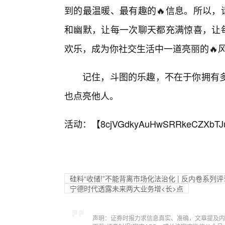
到的最温暖、最有趣的🔥信息。所以，
和幽默，让每一次聊天都充满惊喜，让每
欢乐，成为你社交生活中一道亮丽的🔥
记住，斗图的乐趣，不在于你拥有
也点亮他人。
活动：【
8cjVGdkyAuHwSRRkeCZXbTJ
硅料“收储!”不能背离市场化法治化 | 反内卷系列评
宁德时代透露未来两大业务增<长>点
声明：证券时报力求信息真实、准确，文章提及内