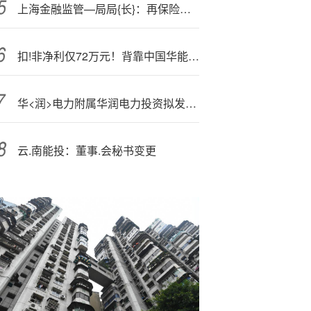
上海金融监管—局局{长}：再保险应当进一步发挥对巨灾风险、新兴风险、超额风险等的保障和支持力度
扣!非净利仅72万元！背靠中国华能，新能泰山“新增长点”成谜
华<润>电力附属华润电力投资拟发行不超过20亿元的中期票据
云.南能投：董事.会秘书变更