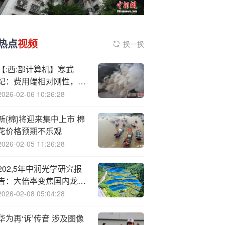
热点
视频
换一换
【:西:部计算机】寒武
纪：费用端相对刚性，造
就利润高弹性
2026-02-06 10:26:28
新{棉}将迎来集中上市 棉
花价格预期不乐观
2026-02-05 11:26:28
202,5年中润光学研究报
告：大倍率变焦国内龙
头，点睛无人机+移动机
2026-02-08 05:04:28
器人新领域（附下载）
华为再‘诉’传音 涉及图像