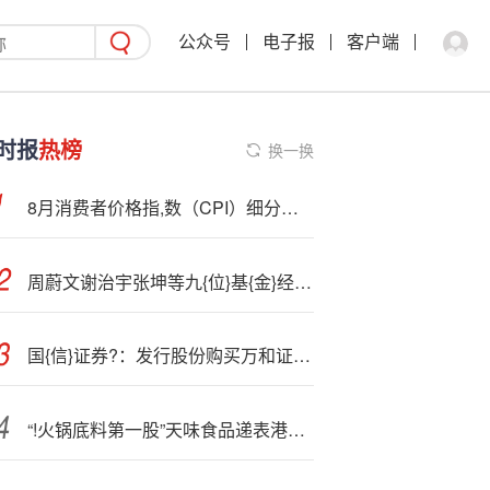
公众号
电子报
客户端
时报
热榜
换一换
8月消费者价格指,数（CPI）细分数据：通胀加速，消费者承压
周蔚文谢治宇张坤等九{位}基{金}经理2025中报扫描，刘旭提醒：部分指数逐步出现泡沫化倾向
国{信}证券?：发行股份购买万和证券96.08%股份完成资产整合
“!火锅底料第一股”天味食品递表港交所，前三季度增收不增利