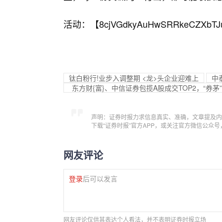
活动：【
8cjVGdkyAuHwSRRkeCZXbTJ
钛白粉行!业步入调整期 <龙>头企业迎难上
中
东方财{富}、中信证券包揽A股成交TOP2，“券茅”
声明：证券时报力求信息真实、准确，文章提及内
下载“证券时报”官方APP，或关注官方微信公众
网友评论
登录
后可以发言
网友评论仅供其表达个人看法，并不表明证券时报立场