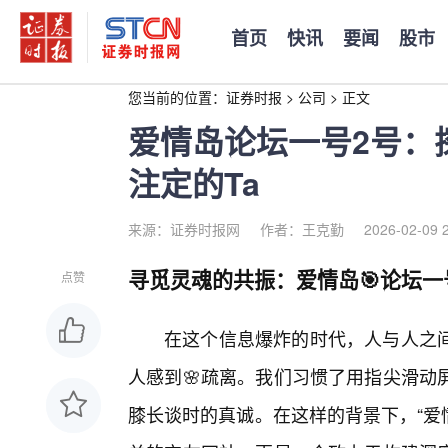
首页
快讯
要闻
股市
您当前的位置：
证券时报
>
公司
>
正文
爱情岛论坛一号2号：
注定的Ta
来源：证券时报网
作者：王克勤
2026-02-09 
寻觅灵魂的共振：爱情岛🎯论坛一
点赞
在这个信息爆炸的时代，人与人之
人感到🌸疏离。我们习惯了用指尖滑动
膝长谈时的真诚。在这样的背景下，“爱