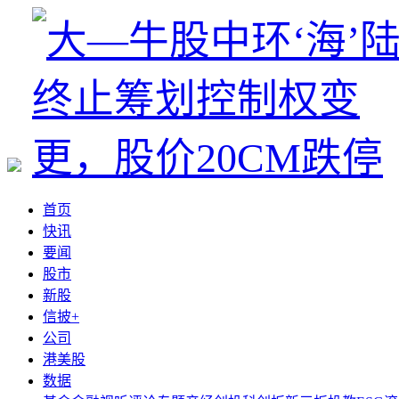
首页
快讯
要闻
股市
新股
信披+
公司
港美股
数据