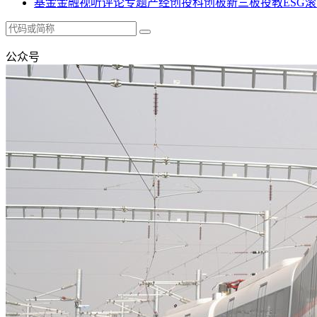
基金
金融
视听
评论
专题
产经
创投
科创板
新三板
投教
ESG
滚
公众号