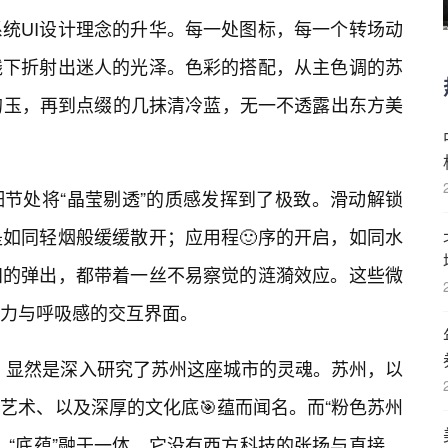
系统UI设计理念的升华。每一处图标，每一个转场动
线下折射出迷人的光泽。色彩的搭配，从主色调的苏
的玉，再到点缀的几抹清冷蓝，无一不透露出东方美
节处将“晶莹剔透”的质感发挥到了极致。滑动解锁
是如同轻烟般缓缓散开；应用程🙂序的开启，如同水
知的弹出，都带着一丝不易察觉的涟漪效应。这些微
力与呼吸感的交互界面。
队，显然是深入研究了苏州这座城市的灵魂。苏州，以
艺术、以及深厚的文化底🎯蕴而闻名。而“粉色苏州
巧”、“底蕴”融于一体。它没有西方科技的张扬与直接，