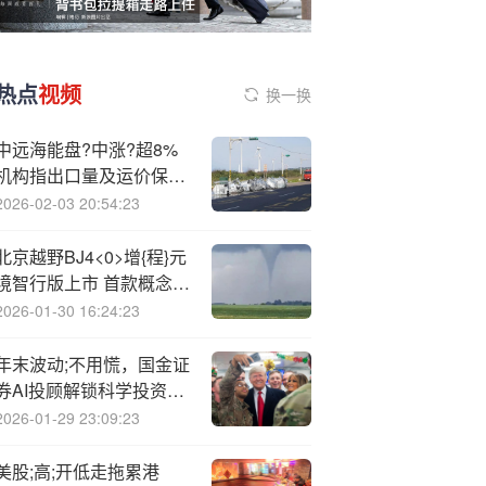
热点
视频
换一换
中远海能盘?中涨?超8%
机构指出口量及运价保持
偏低水平
2026-02-03 20:54:23
北京越野BJ4<0>增{程}元
境智行版上市 首款概念越
野车与全新标志将亮相广
2026-01-30 16:24:23
州车展
年末波动;不用慌，国金证
券AI投顾解锁科学投资新
方式
2026-01-29 23:09:23
美股;高;开低走拖累港