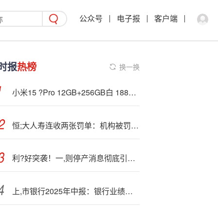
公众号
电子报
客户端
时报
热榜
换一换
小米15 ?Pro 12GB+256GB白 1886元
恒;大人寿连收两张罚单：机构被罚41万元 原董事长被终身禁业
利?好突袭！一,则停产消息彻底引爆！碳酸锂股期掀涨停潮！
上,市银行2025年中报：银行业绩迎来关键回暖