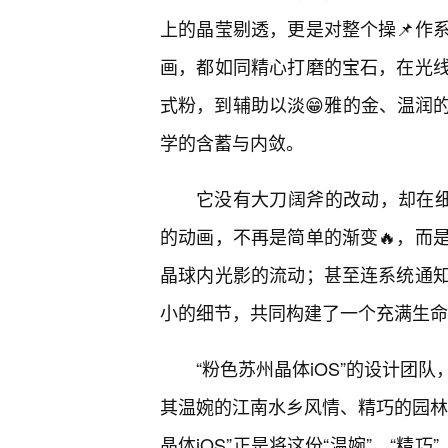
上的晶莹剔透，更是对整个操📌作
画，都如同精心打磨的宝石，在光
式粉，到辅助以淡😁雅的金、温润
学的含蓄与内敛。
它没有大刀阔斧的改动，却在细
的动画，不再是简单的渐变🔥，而
晶球内光影的流动；甚至连系统通
小的细节，共同构建了一个充满生命
“粉色苏州晶体iOS”的设计团
其温婉的江南水乡风情、精巧的园林
晶体iOS”正是将这份“温婉”、“精