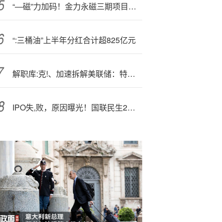
“—磁”力加码！金力永磁三期项目火热推进
“:三桶油”上半年分红合计超825亿元
解职库:克!、加速拆解美联储：特朗普快刀先伤美元资产，全球市场震荡
IPO失,败，原因曝光！国联民生2保代被追责