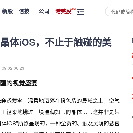
新股
信披+
公司
港美股
晶体iOS，不止于触碰的美
-09 02:06:23
唤醒的视觉盛宴
光穿透薄雾，温柔地洒落在粉色系的晨曦之上，空气
，正轻柔地拂过一块温润如玉的晶体……这并非是某
体iOS”所欲呈现的，一种全新的、触及灵魂的感官