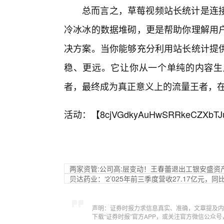
总而言之，草莓视频站长统计是连
冷冰冰的数据堆砌，更是帮助你理解用
决方案。当你能够充分利用站长统计提
稳、更远。它让你从一个单纯的内容生
者，最终成为真正意义上的流量王者，
活动：【
8cjVGdkyAuHwSRRkeCZXbTJ
两家资管:公司高:层变动！王春蕾退出工银安盛资
贝达药业：‘2’025年前三季度营收27.17亿元，同比
声明：证券时报力求信息真实、准确，文章提及内
下载“证券时报”官方APP，或关注官方微信公众