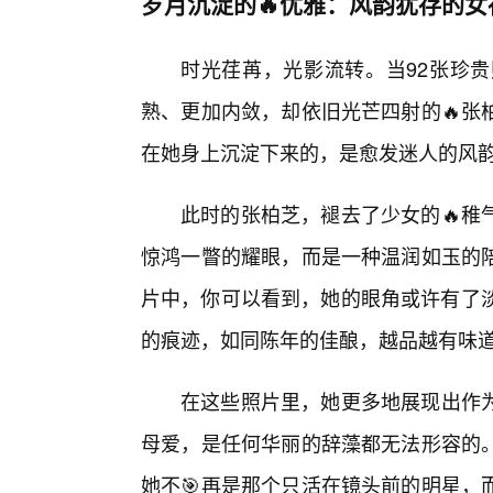
岁月沉淀的🔥优雅：风韵犹存的女
时光荏苒，光影流转。当92张珍
熟、更加内敛，却依旧光芒四射的🔥张
在她身上沉淀下来的，是愈发迷人的风
此时的张柏芝，褪去了少女的🔥稚
惊鸿一瞥的耀眼，而是一种温润如玉的
片中，你可以看到，她的眼角或许有了淡
的痕迹，如同陈年的佳酿，越品越有味
在这些照片里，她更多地展现出作
母爱，是任何华丽的辞藻都无法形容的
她不🎯再是那个只活在镜头前的明星，