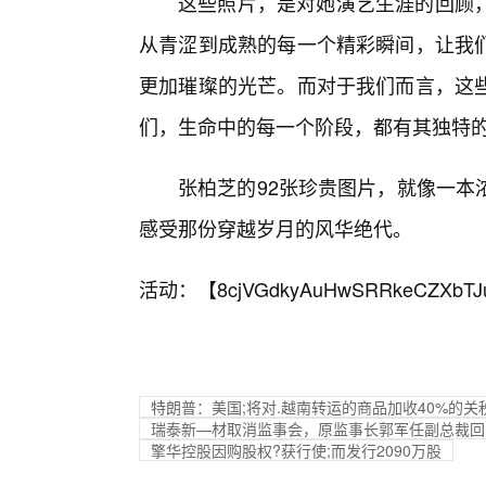
这些照片，是对她演艺生涯的回顾
从青涩到成熟的每一个精彩瞬间，让我
更加璀璨的光芒。而对于我们而言，这
们，生命中的每一个阶段，都有其独特
张柏芝的92张珍贵图片，就像一本
感受那份穿越岁月的风华绝代。
活动：【
8cjVGdkyAuHwSRRkeCZXbTJ
特朗普：美国;将对.越南转运的商品加收40%的关
瑞泰新—材取消监事会，原监事长郭军任副总裁回
擎华控股因购股权?获行使;而发行2090万股