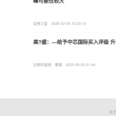
峰可能性较大
证券之星
2026-02-05 15:29:15
高?盛：—给予中芯国际买入评级 升目
证券时报网
曹晨
2025-08-05 21:44
关