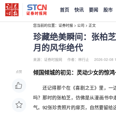
首页
快讯
要闻
股市
您当前的位置：
证券时报
>
公司
>
正文
珍藏绝美瞬间：张柏芝
月的风华绝代
来源：证券时报网
作者：林行止
2026-02-08 
倾国倾城的初见：灵动少女的惊鸿
点赞
还记得那个在《喜剧之王》里，一
吗？那时的张柏芝，仿佛是从漫画书中
气。92张珍贵照片的扉页，自然要留给这