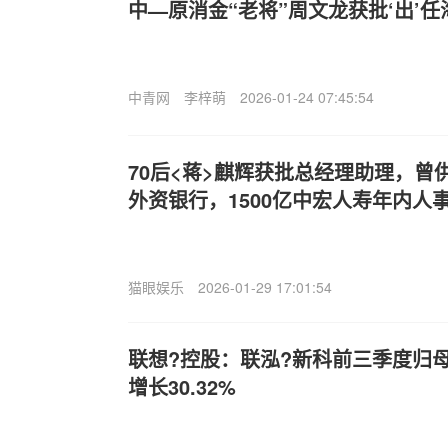
中—原消金“老将”周文龙获批‘出’
中青网
李梓萌
2026-01-24 07:45:54
70后<蒋>麒辉获批总经理助理，曾
外资银行，1500亿中宏人寿年内人
猫眼娱乐
2026-01-29 17:01:54
联想?控股：联泓?新科前三季度归母净
增长30.32%