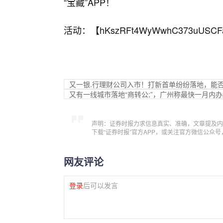
“宝藏”APP！
活动：【
hKszRFt4WyWwhC373uUSCF
又一银.行理财公司入市！打新首单纷纷落地，能
又有一线城市落地“商转公;”，广州称最快一月内
声明：证券时报力求信息真实、准确，文章提及内
下载“证券时报”官方APP，或关注官方微信公众
网友评论
登录
后可以发言