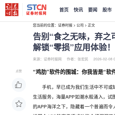
首页
快讯
要闻
股市
您当前的位置：
证券时报
>
公司
>
正文
告别“食之无味，弃之可
解锁“零损”应用体验！
来源：证券时报网
作者：张宏民
2026-02-08 
“鸡肋”软件的围城：你我皆是“软
点赞
手机，早已成为我们生活中不可或缺
生活服务，海量APP如潮水般涌入，试
的APP海洋之下，隐藏着一个普遍而令