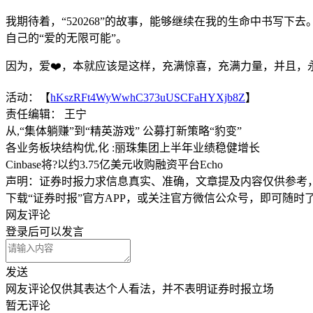
我期待着，“520268”的故事，能够继续在我的生命中书
自己的“爱的无限可能”。
因为，爱❤️，本就应该是这样，充满惊喜，充满力量，并且，永
活动：【
hKszRFt4WyWwhC373uUSCFaHYXjb8Z
】
责任编辑： 王宁
从,“集体躺赚”到“精英游戏” 公募打新策略“豹变”
各业务板块结构优,化 :丽珠集团上半年业绩稳健增长
C
inbase将?以约3.75亿美元收购融资平台Echo
声明：证券时报力求信息真实、准确，文章提及内容仅供参考
下载“证券时报”官方APP，或关注官方微信公众号，即可随
网友评论
登录
后可以发言
发送
网友评论仅供其表达个人看法，并不表明证券时报立场
暂无评论