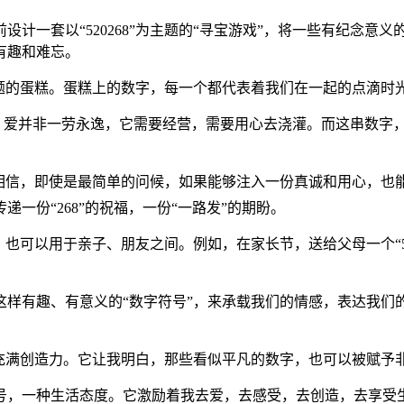
一套以“520268”为主题的“寻宝游戏”，将一些有纪念意义的小
有趣和难忘。
”主题的蛋糕。蛋糕上的数字，每一个都代表着我们在一起的点滴时
白💡了，爱并非一劳永逸，它需要经营，需要用心去浇灌。而这串数
信，即使是最简单的问候，如果能够注入一份真诚和用心，也能够
一份“268”的祝福，一份“一路发”的期盼。
间，也可以用于亲子、朋友之间。例如，在家长节，送给父母一个“52
这样有趣、有意义的“数字符号”，来承载我们的情感，表达我
此📘充满创造力。它让我明白，那些看似平凡的数字，也可以被赋
号，一种生活态度。它激励着我去爱，去感受，去创造，去享受