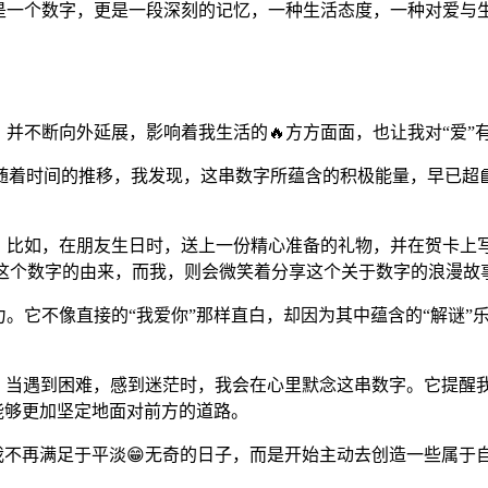
不仅仅是一个数字，更是一段深刻的记忆，一种生活态度，一种对爱
芽，并不断向外延展，影响着我生活的🔥方方面面，也让我对“爱
随着时间的推移，我发现，这串数字所蕴含的积极能量，早已超
中。比如，在朋友生日时，送上一份精心准备的礼物，并在贺卡上写下
问这个数字的由来，而我，则会微笑着分享这个关于数字的浪漫故
力。它不像直接的“我爱你”那样直白，却因为其中蕴含的“解谜
柱”。当遇到困难，感到迷茫时，我会在心里默念这串数字。它提醒我，
我能够更加坚定地面对前方的道路。
”。我不再满足于平淡😁无奇的日子，而是开始主动去创造一些属于