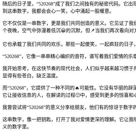
随后的日子里，“520268”成了我们之间独有的秘密代码。
到这串数字，我都会会心一笑，心中涌起一股暖意。
它不仅仅是一串数字，更是我们共同创造的意义。它见证了我
个夜晚，空气中弥漫着低沉😀的沉默，但📌当我们再次看向
它也承载了我们共同的欢乐，那些一起傻笑，一起疯狂的日子
“520268”，它像一串串精心编织的音符，谱写着我们爱情
我开始思考，在这快节奏的现代社会，人们似乎越来越习惯于用
显得有些苍白，缺乏温度。
而“520268”，它提供了一种不同的🔥可能性。它没有华
它让接收信息的人，在解读的过程🙂中，感受到更多的惊喜和
我曾尝试将“520268”的意义分享给朋友，他们有的惊讶
这串数字，像一把钥匙，打开了我对爱情更深的理解。它让我
义的数字里。