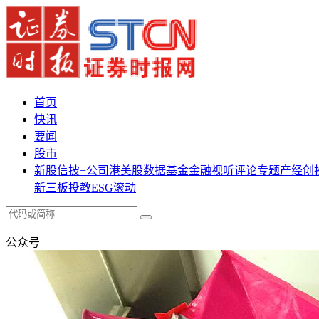
首页
快讯
要闻
股市
新股
信披+
公司
港美股
数据
基金
金融
视听
评论
专题
产经
创
新三板
投教
ESG
滚动
公众号