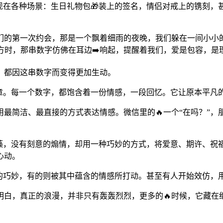
它出现在各种场景：生日礼物包🎁装上的签名，情侣对戒上的镌
们的第一次约会，那是一个飘着细雨的夜晚，我们躲在一间小小
对方时，那串数字仿佛在耳边➡️响起，提醒着我们，爱是包容，是
，都因这串数字而变得更加生动。
的乐章。每一个数字，都饱含着一份情感，一段回忆。它让原本平凡
最简洁、最直接的方式表达情感。微信里的🔥一个“在吗？”，
丽的辞藻，没有刻意的煽情，却用一种巧妙的方式，将爱意、期许
心动。
于数字的巧妙，有的则被其中蕴含的情感所打动。甚至有人开始效仿
明白，真正的浪漫，并非只有轰轰烈烈，更多的🔥时候，它藏在