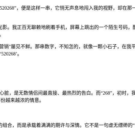
520268”，便是这样一串，它悄无声息地闯入我的视野，却在
光影。我正百无聊赖地刷着手机，屏幕上跳出的一个陌生号码，
。
“营销”屡见不鲜。那串数字，不知怎的，就像一颗小石子，在我
0268’。
的心脏，是无数情侣间最直接、最热烈的告白。而“268”，初时，
那份越来越浓的情意。
组合，而是承载着满满的期许与深情。它不是一句虚无缥缈的“