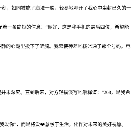
那一刻，如同被施了魔法一般，轻易地叩开了我心中尘封已久的一
配着一条简短的信息：“你好，这是我手机的最后四位，希望能
平静的心湖里投下了涟漪。我鬼使神差地拨🙂通了那个号码。电
我并未深究。直到后来，对方轻描淡写地解释道：“268，是我希
我爱你”，而是将爱❤️意融于生活，化作对未来的美好祝愿。