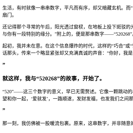
生活，有时就像一串串数字，平凡而有序，却又暗藏玄机。而“
扇门。
还记得那个寻常的午后，阳光透过窗棂，在地板上投下斑驳的
与你有一段特别的缘分。”附上的，便是那串数字——“520268”
起初，我并未在意。在这个信息爆炸的时代，这样的“巧合”或
话那头，传来一个略显紧张却又充满真诚的声音：“你好，我是‘52
”
就这样，我与“520268”的故事，开始了。
“520”——这三个数字的意义，早已无需赘述。它像一颗跳动
望和你一起，‘爱就发’，一路顺遂，发财发福，也发我们之间
”
那一刻，我仿佛被一股暖流包裹。原来，这串数字，并非随意的