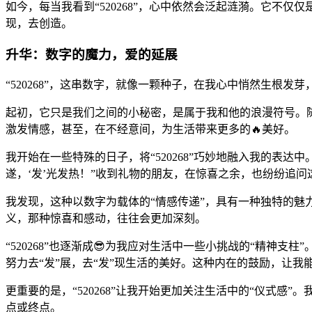
如今，每当我看到“520268”，心中依然会泛起涟漪。它
现，去创造。
升华：数字的魔力，爱的延展
“520268”，这串数字，就像一颗种子，在我心中悄然生根发
起初，它只是我们之间的小秘密，是属于我和他的浪漫符号。
激发情感，甚至，在不经意间，为生活带来更多的🔥美好。
我开始在一些特殊的日子，将“520268”巧妙地融入我的表达
遂，‘发’光发热！”收到礼物的朋友，在惊喜之余，也纷纷追
我发现，这种以数字为载体的“情感传递”，具有一种独特的魅
义，那种惊喜和感动，往往会更加深刻。
“520268”也逐渐成😎为我应对生活中一些小挑战的“精神支
努力去“发”展，去“发”现生活的美好。这种内在的鼓励，让
更重要的是，“520268”让我开始更加关注生活中的“仪式感
点或终点。