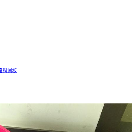
投
科创板