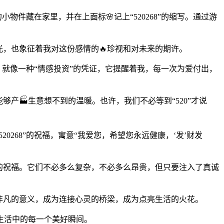
物件藏在家里，并在上面标🌸记上“520268”的缩写。通过游
光，也象征着我对这份感情的🔥珍视和对未来的期许。
字，就像一种“情感投资”的凭证，它提醒着我，每一次为爱付出，
产🏭生意想不到的温暖。也许，我们不必等到“520”才说
0268”的祝福，寓意“我爱您，希望您永远健康，‘发’财发
们的祝福。它们不必多么复杂，不必多么昂贵，但只要注入了真诚
予非凡的意义，成为连接心灵的桥梁，成为点亮生活的火花。
生活中的每一个美好瞬间。