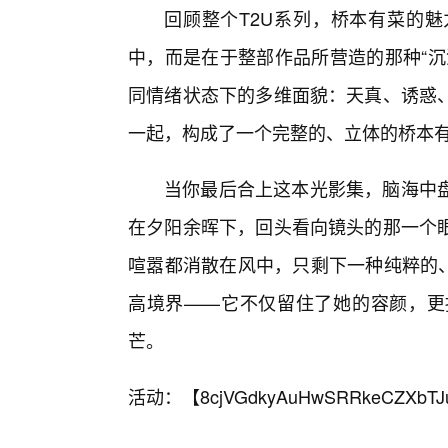
回顾整个T2U系列，桥本有菜的魅
中，而是在于整部作品所营造的那种“沉
同情绪状态下的多维面貌：天真、诱惑
一起，构成了一个完整的、立体的桥本
当你最后合上这本光影集，脑海中
在夕阳余晖下，回头看向镜头的那一个
喧嚣都消散在风中，只剩下一种纯粹的、
高境界——它不仅留住了她的容颜，更
芒。
活动：【
8cjVGdkyAuHwSRRkeCZXbTJ