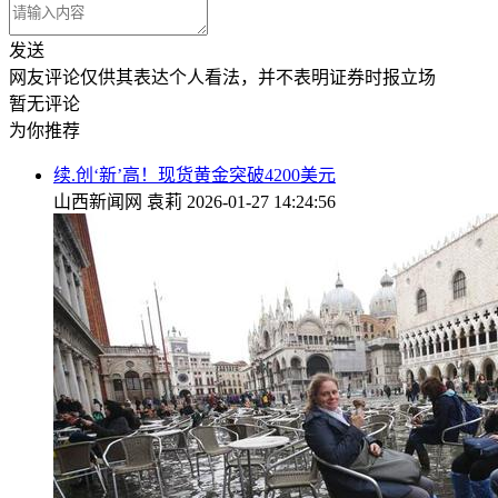
发送
网友评论仅供其表达个人看法，并不表明证券时报立场
暂无评论
为你推荐
续.创‘新’高！现货黄金突破4200美元
山西新闻网
袁莉
2026-01-27 14:24:56