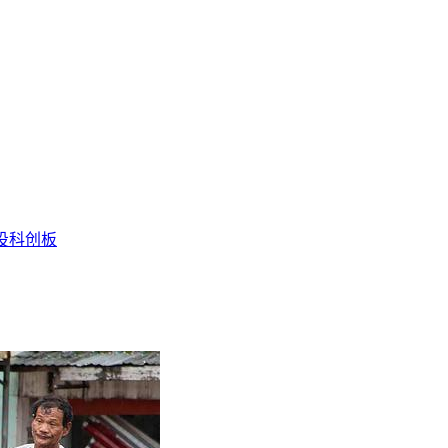
投
科创板