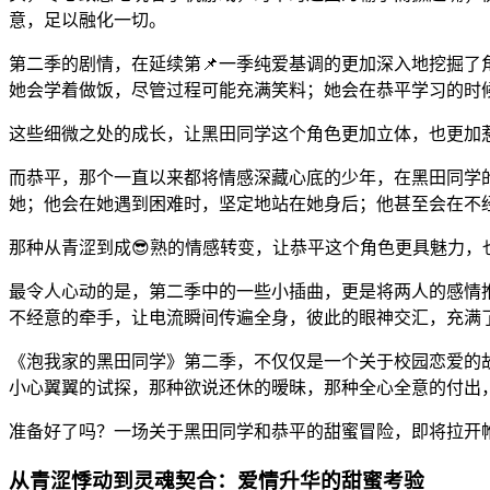
意，足以融化一切。
第二季的剧情，在延续第📌一季纯爱基调的更加深入地挖掘
她会学着做饭，尽管过程可能充满笑料；她会在恭平学习的时
这些细微之处的成长，让黑田同学这个角色更加立体，也更加
而恭平，那个一直以来都将情感深藏心底的少年，在黑田同学
她；他会在她遇到困难时，坚定地站在她身后；他甚至会在不
那种从青涩到成😎熟的情感转变，让恭平这个角色更具魅力，
最令人心动的是，第二季中的一些小插曲，更是将两人的感情
不经意的牵手，让电流瞬间传遍全身，彼此的眼神交汇，充满
《泡我家的黑田同学》第二季，不仅仅是一个关于校园恋爱的
小心翼翼的试探，那种欲说还休的暧昧，那种全心全意的付出
准备好了吗？一场关于黑田同学和恭平的甜蜜冒险，即将拉开
从青涩悸动到灵魂契合：爱情升华的甜蜜考验