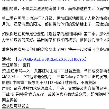
他们的爱，不是轰轰烈烈的海誓山盟，而是渗透在生活点滴中
第二季在画面上也进行了升级，更加细腻地展现了人物的情感变
月光，还是清晨的阳光，都仿佛为他们的爱情镀上了一层浪漫
如果你还在犹豫是否要追《泡我家的黑田同学》第二季，那么
力量和包容的美好。黑田同学和恭平的故事，就像我们每个人
准备好再次被🤔他们的甜蜜暴击了吗？快来一起收看《泡我家
活动：【
8cjVGdkyAuHwSRRkeCZXbTJuTftKYX
】
责任编辑： 袁莉
资,金逆市涌—入！头部红利主题ETF显著放量，单日成交额再
华?为Mate— XT迎来最强对手：三星Galaxy Z TriFold正式发
原创? 中国重工股票将于8月13日起连续停牌，不再复牌
声明：证券时报力求信息真实、准确，文章提及内容仅供参考
下载“证券时报”官方APP，或关注官方微信公众号，即可随
网友评论
登录
后可以发言