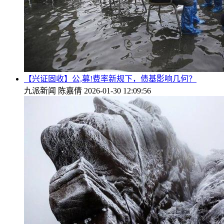
【兴证固收】公,募!费率新规下，债基影响几何？
九派新闻
陈嘉倩
2026-01-30 12:09:56