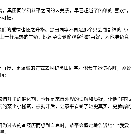
，黑田同学和恭平之间的🔥关系，早已超越了简单的“喜欢”，
不可摧。
他们的爱情也随之升华。黑田同学不再是那个只会闯📘祸的“小
递上一杯温热的牛奶；她甚至会偷偷观察他的喜好，为他准备意
用更直接、更温暖的方式去呵护黑田同学。他会在她伤心时，紧紧
开心。
感情升华的催化剂。也许是来自外界的误解和质疑，让他们不得
去的某个小秘密，被揭开后，让恭平看到了她更真实、更脆弱的
为过去的🔥经历而感到自卑时，恭平会坚定地告诉她：“我爱
量。