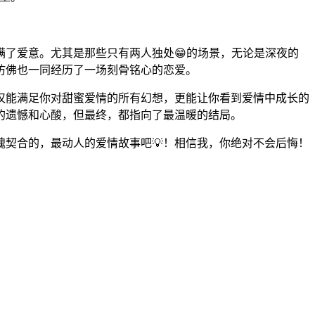
满了爱意。尤其是那些只有两人独处😁的场景，无论是深夜的
仿佛也一同经历了一场刻骨铭心的恋爱。
仅能满足你对甜蜜爱情的所有幻想，更能让你看到爱情中成长的
的遗憾和心酸，但最终，都指向了最温暖的结局。
魂契合的，最动人的爱情故事吧💡！相信我，你绝对不会后悔！